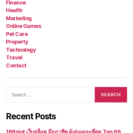
Finance
Health
Marketing
Online Games
Pet Care
Property
Technology
Travel
Contact
Search
for:
Recent Posts
168slot เว็บสล็อต มืออาชีพ ผู้เล่นเยอะที่สุด Top 69