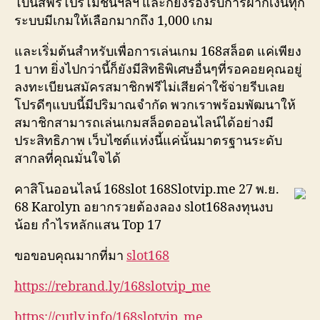
โบนัสฟรีโปรโมชั่นฯลฯ และก็ยังรองรับการฝากเงินทุก
ระบบมีเกมให้เลือกมากถึง 1,000 เกม
และเริ่มต้นสำหรับเพื่อการเล่นเกม 168สล็อต แค่เพียง
1 บาท ยิ่งไปกว่านี้ก็ยังมีสิทธิพิเศษอื่นๆที่รอคอยคุณอยู่
ลงทะเบียนสมัครสมาชิกฟรีไม่เสียค่าใช้จ่ายรีบเลย
โปรดีๆแบบนี้มีปริมาณจำกัด พวกเราพร้อมพัฒนาให้
สมาชิกสามารถเล่นเกมสล็อตออนไลน์ได้อย่างมี
ประสิทธิภาพ เว็บไซต์แห่งนี้แค่นั้นมาตรฐานระดับ
สากลที่คุณมั่นใจได้
คาสิโนออนไลน์ 168slot 168Slotvip.me 27 พ.ย.
68 Karolyn อยากรวยต้องลอง slot168ลงทุนงบ
น้อย กำไรหลักแสน Top 17
ขอขอบคุณมากที่มา
slot168
https://rebrand.ly/168slotvip_me
https://cutly.info/168slotvip_me