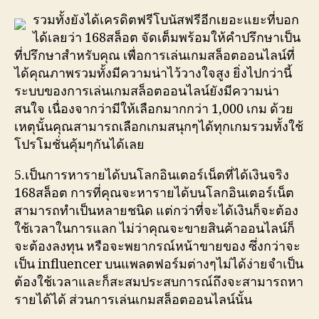
รวมทั้งยังได้เครดิตฟรีโบนัสฟรีอีกเยอะแยะที่บอก
ได้เลยว่า 168สล็อต จัดเต็มพร้อมให้คำปรึกษาเป็น
ที่ปรึกษาสำหรับคุณ เพื่อการเล่นเกมสล็อตออนไลน์ที่
ได้คุณภาพรวมทั้งมีความน่าไว้วางใจสูง ยิ่งไปกว่านี้
ระบบของการเล่นเกมสล็อตออนไลน์ยังมีความน่า
สนใจ เนื่องจากว่ามีให้เลือกมากกว่า 1,000 เกม ด้วย
เหตุนั้นคุณสามารถเลือกเกมสนุกๆได้ทุกเกมรวมทั้งใช้
โปรโมชั่นคุ้มๆกันได้เลย
5.เป็นการหารายได้บนโลกอินเตอร์เน็ตที่ได้เงินจริง
168สล็อต การที่คุณจะหารายได้บนโลกอินเตอร์เน็ต
สามารถทำเป็นหลายชนิด แต่กว่าที่จะได้เงินก็จะต้อง
ใช้เวลาในการแลก ไม่ว่าคุณจะขายสินค้าออนไลน์ก็
จะต้องลงทุน หรือจะพยากรณ์หน้าขายของ ซึ่งกว่าจะ
เป็น influencer บนแพลตฟอร์มต่างๆไม่ได้ง่ายจำเป็น
ต้องใช้เวลาและก็สะสมประสบการณ์ถึงจะสามารถหา
รายได้ได้ ส่วนการเล่นเกมสล็อตออนไลน์นั้น