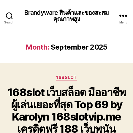
Brandyware สินค้าและของสะสม
คุณภาพสูง
Search
Menu
Month:
September 2025
Categories
168SLOT
168slot เว็บสล็อต มืออาชีพ
ผู้เล่นเยอะที่สุด Top 69 by
Karolyn 168slotvip.me
เครดิตฟรี 188 เว็บพนัน